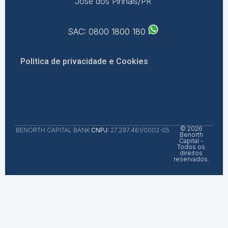
José dos Pinhais/PR
SAC: 0800 1800 180
Politica de privacidade e Cookies
© 2026
BENORTH CAPITAL BANK
CNPJ:
27.297.461/0002-05
Benorth
Capital -
Todos os
direitos
reservados.