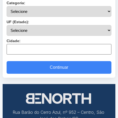
Categoria:
UF (Estado):
Cidade:
Continuar
Rua Barão do Cerro Azul, nº 952 – Centro, São